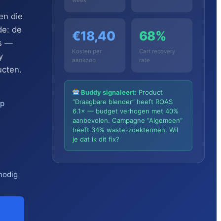
en die
de: de
€18,40
68%
es —
Kosten per
Cart recovery
y
aankoop
rate
ucten.
Buddy signaleert:
Product
“Draagbare blender” heeft ROAS
op
6.1× — budget verhogen met 40%
aanbevolen. Campagne “Algemeen”
heeft 34% waste-zoektermen. Wil
je dat ik dit fix?
nodig