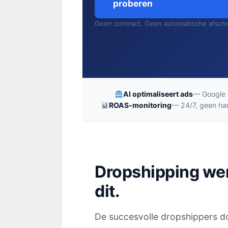
proberen
Geen contract. Geen automatische afschri
AI optimaliseert ads
— Google 
ROAS-monitoring
— 24/7, geen ha
Dropshipping wer
dit.
De succesvolle dropshippers do