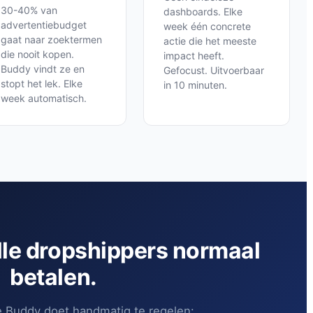
30-40% van
dashboards. Elke
advertentiebudget
week één concrete
gaat naar zoektermen
actie die het meeste
die nooit kopen.
impact heeft.
Buddy vindt ze en
Gefocust. Uitvoerbaar
stopt het lek. Elke
in 10 minuten.
week automatisch.
le dropshippers normaal
betalen.
e Buddy doet handmatig te regelen: