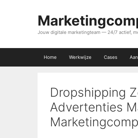
Ga
naar
Marketingcomp
de
inhoud
Jouw digitale marketingteam — 24/7 actief, mo
Home
Werkwijze
Cases
Aan
Dropshipping Z
Advertenties M
Marketingcomp