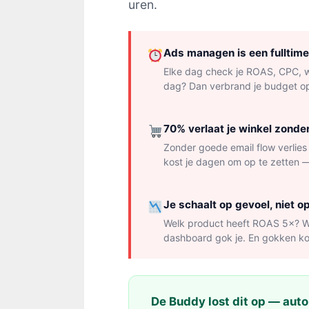
uren.
Ads managen is een fulltim
Elke dag check je ROAS, CPC, w
dag? Dan verbrand je budget op
70% verlaat je winkel zonde
Zonder goede email flow verlie
kost je dagen om op te zetten —
Je schaalt op gevoel, niet o
Welk product heeft ROAS 5×? We
dashboard gok je. En gokken ko
De Buddy lost dit op — aut