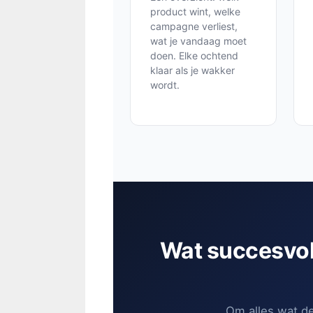
product wint, welke
campagne verliest,
wat je vandaag moet
doen. Elke ochtend
klaar als je wakker
wordt.
Wat succesvol
Om alles wat d