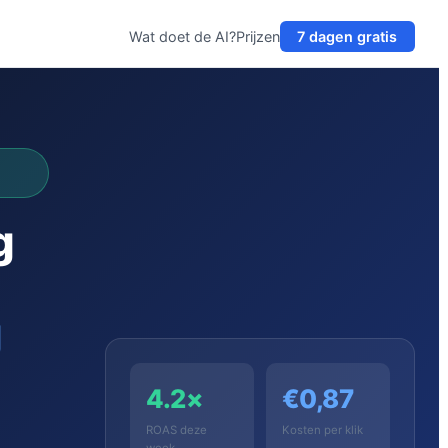
Wat doet de AI?
Prijzen
7 dagen gratis
g
g
4.2×
€0,87
ROAS deze
Kosten per klik
week